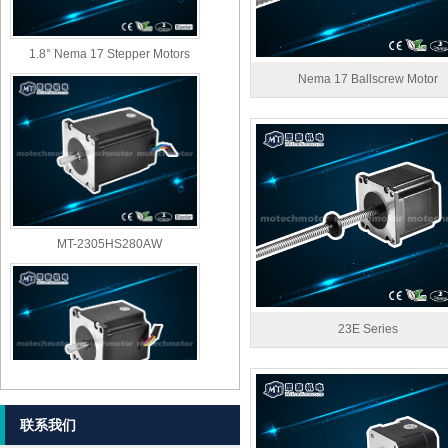
1.8° Nema 17 Stepper Motors
Nema 17 Ballscrew Motor
MT-2305HS280AW
23E Series
联系我们
MT-2303HS280AW