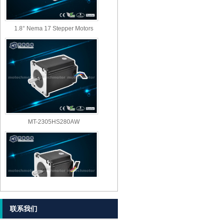
1.8° Nema 17 Stepper Motors
MT-2305HS280AW
联系我们
MT-2303HS280AW