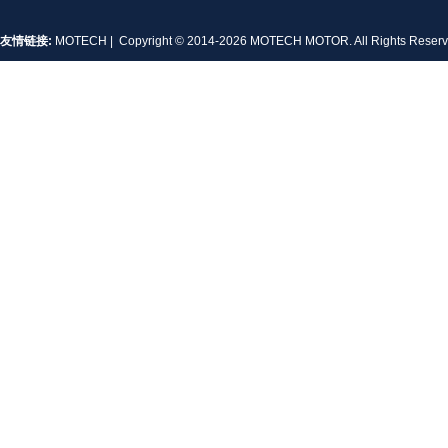
友情链接:
MOTECH
| Copyright © 2014-2026 MOTECH MOTOR. All Rights Rese
MT-1704HS168A
MT-1705HS200A