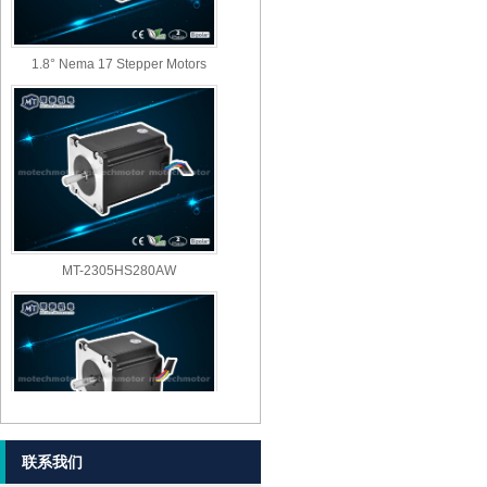
1.8° Nema 17 Stepper Motors
MT-2305HS280AW
联系我们
MT-2303HS280AW