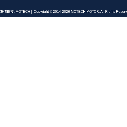
友情链接:
MOTECH
| Copyright © 2014-2026 MOTECH MOTOR. All Rights Rese
MT-1704HS168A
MT-1705HS200A